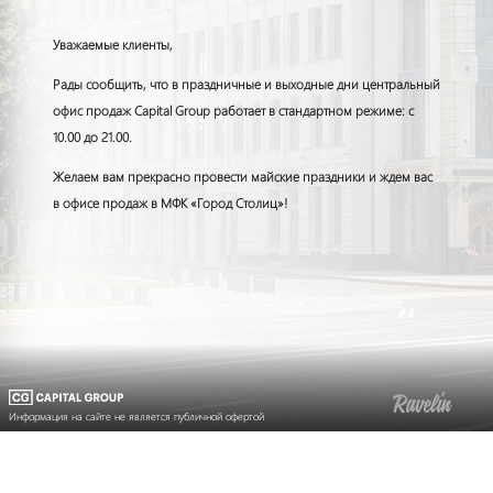
Уважаемые клиенты,
Рады сообщить, что в праздничные и выходные дни центральный
офис продаж Capital Group работает в стандартном режиме: с
10.00 до 21.00.
Желаем вам прекрасно провести майские праздники и ждем вас
в офисе продаж в МФК «Город Столиц»!
Информация на сайте не является публичной офертой
Информация на сайте не является публичной офертой