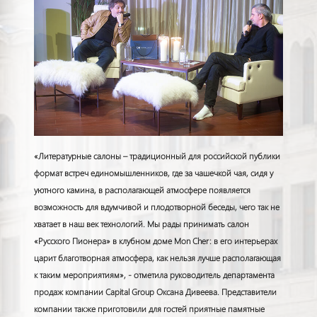
«Литературные салоны – традиционный для российской публики
формат встреч единомышленников, где за чашечкой чая, сидя у
уютного камина, в располагающей атмосфере появляется
возможность для вдумчивой и плодотворной беседы, чего так не
хватает в наш век технологий. Мы рады принимать салон
«Русского Пионера» в клубном доме
Mon Cher
: в его интерьерах
царит благотворная атмосфера, как нельзя лучше располагающая
к таким мероприятиям», - отметила руководитель департамента
продаж компании Capital Group Оксана Дивеева. Представители
компании также приготовили для гостей приятные памятные